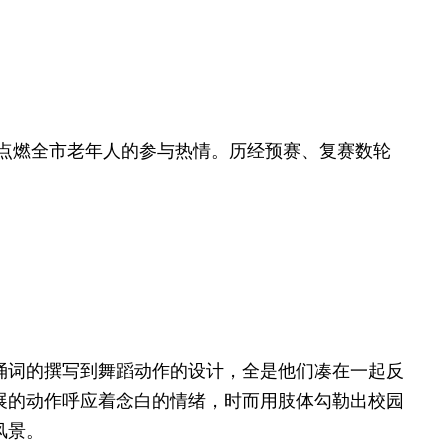
点燃全市老年人的参与热情。历经预赛、复赛数轮
词的撰写到舞蹈动作的设计，全是他们凑在一起反
展的动作呼应着念白的情绪，时而用肢体勾勒出校园
风景。