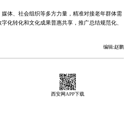
、媒体、社会组织等多方力量，精准对接老年群体需
数字化转化和文化成果普惠共享，推广总结规范化、
编辑:
赵鹏
西安网APP下载