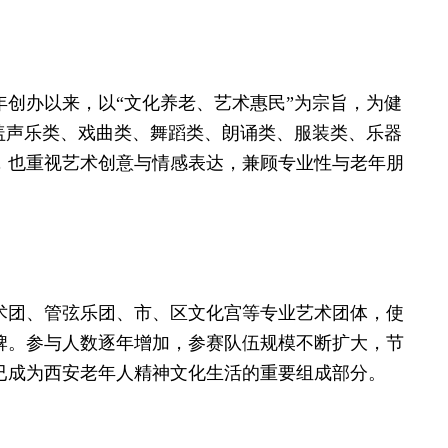
创办以来，以“文化养老、艺术惠民”为宗旨，为健
盖声乐类、戏曲类、舞蹈类、朗诵类、服装类、乐器
，也重视艺术创意与情感表达，兼顾专业性与老年朋
术团、管弦乐团、市、区文化宫等专业艺术团体，使
牌。参与人数逐年增加，参赛队伍规模不断扩大，节
已成为西安老年人精神文化生活的重要组成部分。