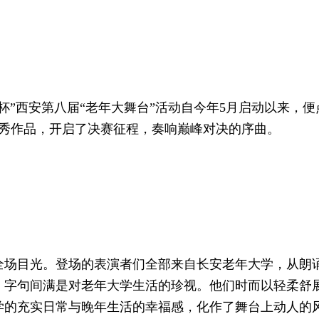
”西安第八届“老年大舞台”活动自今年5月启动以来，便
个优秀作品，开启了决赛征程，奏响巅峰对决的序曲。
目光。登场的表演者们全部来自长安老年大学，从朗诵
，字句间满是对老年大学生活的珍视。他们时而以轻柔舒
学的充实日常与晚年生活的幸福感，化作了舞台上动人的