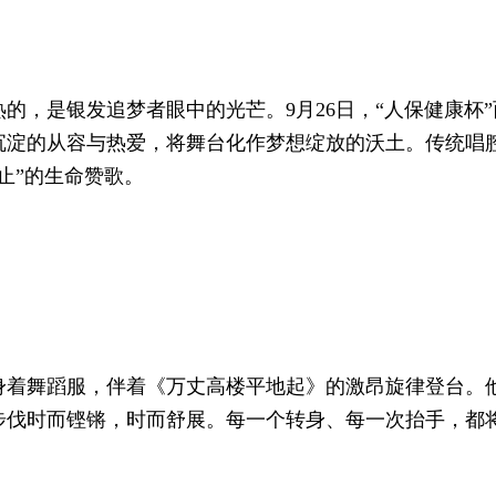
是银发追梦者眼中的光芒。9月26日，“人保健康杯”
沉淀的从容与热爱，将舞台化作梦想绽放的沃土。传统唱
止”的生命赞歌。
舞蹈服，伴着《万丈高楼平地起》的激昂旋律登台。他
步伐时而铿锵，时而舒展。每一个转身、每一次抬手，都