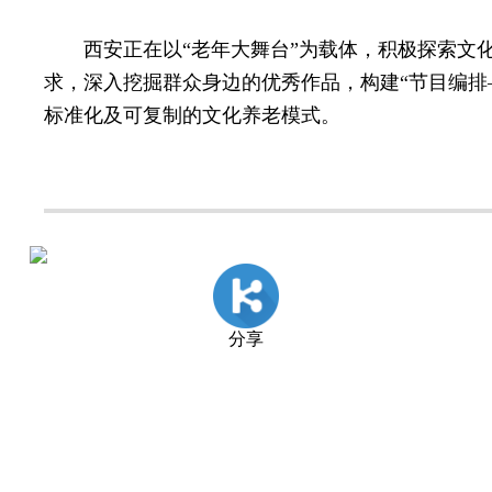
西安正在以“老年大舞台”为载体，积极探索文化
求，深入挖掘群众身边的优秀作品，构建“节目编排
标准化及可复制的文化养老模式。
分享