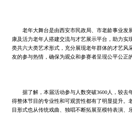
老年大舞台是由西安市民政局、市老龄事业发展基金
康及活力老年人搭建交流与才艺展示平台，助力实现
类共六大类艺术形式，充分展现老年群体的才艺风
友的参与热情，确保为观众和参赛者呈现公平公正
据了解，本届活动参与人数突破3600人，较去
得整体节目的专业性和可观赏性都有了明显提升。
目形式也从传统戏曲、独唱不断拓展至模特表演、