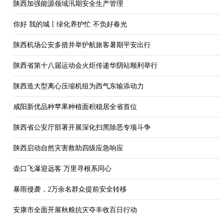
陕西加强能源领域汛期安全生产管理
你好 我的城丨绿化养护忙 不负好春光
陕西机场公安多措并举护航旅客暑期平安出行
陕西省第十八届运动会火炬传递华阴站顺利举行
陕西造大型离心压缩机组为西气东输添动力
咸阳新优品种苹果种植面积稳居全省首位
陕西省公安厅部署开展深化扫黑除恶专项斗争
陕西启动自然灾害救助四级应急响应
壶口飞瀑迎远客 万里寻根系同心
暴雨侵袭，2万余名群众提前安全转移
安康市全面开展秋粮抗灾夺丰收百日行动