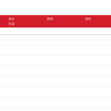
政企
陕西
国内
区县