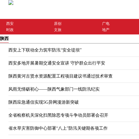
西安
原创
广电
时政
文旅
地产
陕西
西安上下联动全力筑牢防汛“安全堤坝”
西安多地开展暑期交通安全宣讲 守护群众出行平安
陕西黄河古贤水资源配置工程项目建议书通过技术审查
风雨无情砺初心——陕西气象部门一线防汛纪实
陕西应急通信实现5G异网漫游新突破
全省检察机关深化扫黑除恶专项斗争动员部署会召开
省水旱灾害防御中心部署“八上”防汛关键期各项工作